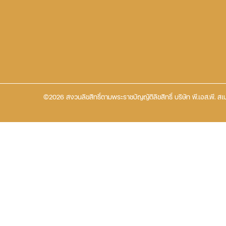
©2026 สงวนลิขสิทธิ์ตามพระราชบัญญัติลิขสิทธิ์ บริษัท พี.เอส.พี. สเป