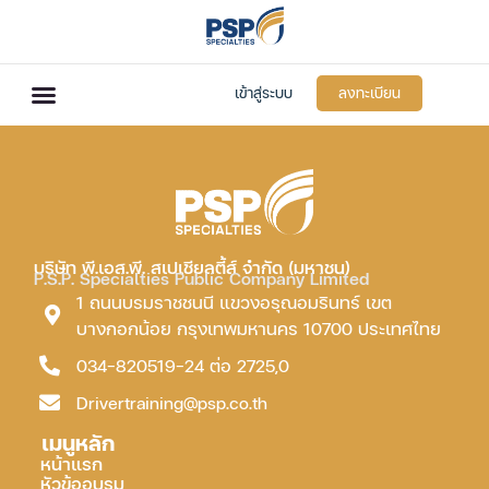
เข้าสู่ระบบ
ลงทะเบียน
บริษัท พี.เอส.พี. สเปเชียลตี้ส์ จำกัด (มหาชน)
P.S.P. Specialties Public Company Limited
1 ถนนบรมราชชนนี แขวงอรุณอมรินทร์ เขต
บางกอกน้อย กรุงเทพมหานคร 10700 ประเทศไทย
034-820519-24 ต่อ 2725,0
Drivertraining@psp.co.th
เมนูหลัก
หน้าแรก
หัวข้ออบรม