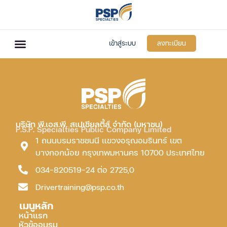
เข้าสู่ระบบ
ลงทะเบียน
บริษัท พี.เอส.พี. สเปเชียลตี้ส์ จำกัด (มหาชน)
P.S.P. Specialties Public Company Limited
1 ถนนบรมราชชนนี แขวงอรุณอมรินทร์ เขต
บางกอกน้อย กรุงเทพมหานคร 10700 ประเทศไทย
034-820519-24 ต่อ 2725,0
Drivertraining@psp.co.th
เมนูหลัก
หน้าแรก
หัวข้ออบรม