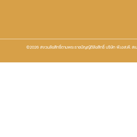
©2026 สงวนลิขสิทธิ์ตามพระราชบัญญัติลิขสิทธิ์ บริษัท พี.เอส.พี. สเป