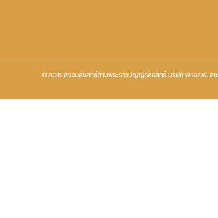
©2026 สงวนลิขสิทธิ์ตามพระราชบัญญัติลิขสิทธิ์ บริษัท พี.เอส.พี. สเป