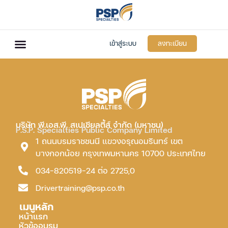
เข้าสู่ระบบ
ลงทะเบียน
บริษัท พี.เอส.พี. สเปเชียลตี้ส์ จำกัด (มหาชน)
P.S.P. Specialties Public Company Limited
1 ถนนบรมราชชนนี แขวงอรุณอมรินทร์ เขต
บางกอกน้อย กรุงเทพมหานคร 10700 ประเทศไทย
034-820519-24 ต่อ 2725,0
Drivertraining@psp.co.th
เมนูหลัก
หน้าแรก
หัวข้ออบรม