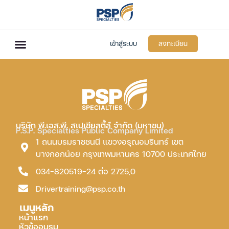
เข้าสู่ระบบ
ลงทะเบียน
บริษัท พี.เอส.พี. สเปเชียลตี้ส์ จำกัด (มหาชน)
P.S.P. Specialties Public Company Limited
1 ถนนบรมราชชนนี แขวงอรุณอมรินทร์ เขต
บางกอกน้อย กรุงเทพมหานคร 10700 ประเทศไทย
034-820519-24 ต่อ 2725,0
Drivertraining@psp.co.th
เมนูหลัก
หน้าแรก
หัวข้ออบรม