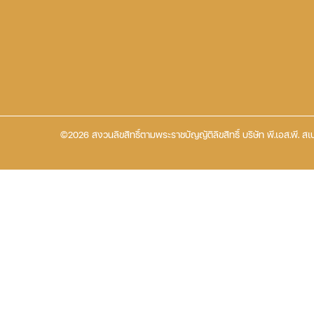
©2026 สงวนลิขสิทธิ์ตามพระราชบัญญัติลิขสิทธิ์ บริษัท พี.เอส.พี. สเป