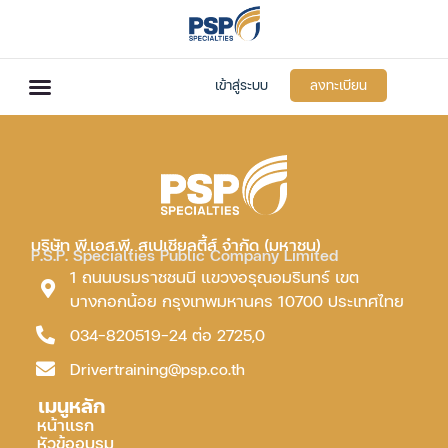
เข้าสู่ระบบ
ลงทะเบียน
บริษัท พี.เอส.พี. สเปเชียลตี้ส์ จำกัด (มหาชน)
P.S.P. Specialties Public Company Limited
1 ถนนบรมราชชนนี แขวงอรุณอมรินทร์ เขต
บางกอกน้อย กรุงเทพมหานคร 10700 ประเทศไทย
034-820519-24 ต่อ 2725,0
Drivertraining@psp.co.th
เมนูหลัก
หน้าแรก
หัวข้ออบรม