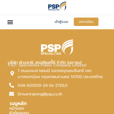
เข้าสู่ระบบ
ลงทะเบียน
บริษัท พี.เอส.พี. สเปเชียลตี้ส์ จำกัด (มหาชน)
P.S.P. Specialties Public Company Limited
1 ถนนบรมราชชนนี แขวงอรุณอมรินทร์ เขต
บางกอกน้อย กรุงเทพมหานคร 10700 ประเทศไทย
034-820519-24 ต่อ 2725,0
Drivertraining@psp.co.th
เมนูหลัก
หน้าแรก
หัวข้ออบรม