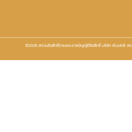
©2026 สงวนลิขสิทธิ์ตามพระราชบัญญัติลิขสิทธิ์ บริษัท พี.เอส.พี. สเป