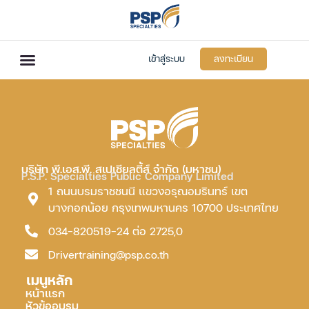
เข้าสู่ระบบ
ลงทะเบียน
บริษัท พี.เอส.พี. สเปเชียลตี้ส์ จำกัด (มหาชน)
P.S.P. Specialties Public Company Limited
1 ถนนบรมราชชนนี แขวงอรุณอมรินทร์ เขต
บางกอกน้อย กรุงเทพมหานคร 10700 ประเทศไทย
034-820519-24 ต่อ 2725,0
Drivertraining@psp.co.th
เมนูหลัก
หน้าแรก
หัวข้ออบรม