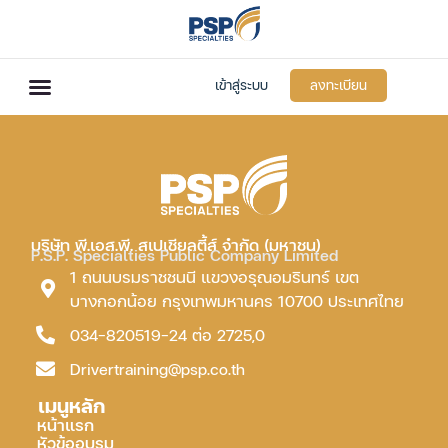
เข้าสู่ระบบ
ลงทะเบียน
บริษัท พี.เอส.พี. สเปเชียลตี้ส์ จำกัด (มหาชน)
P.S.P. Specialties Public Company Limited
1 ถนนบรมราชชนนี แขวงอรุณอมรินทร์ เขต
บางกอกน้อย กรุงเทพมหานคร 10700 ประเทศไทย
034-820519-24 ต่อ 2725,0
Drivertraining@psp.co.th
เมนูหลัก
หน้าแรก
หัวข้ออบรม