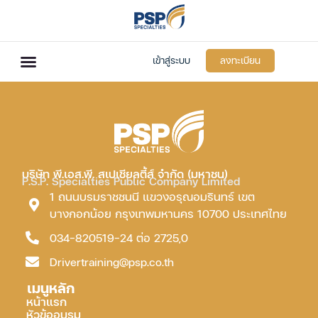
เข้าสู่ระบบ
ลงทะเบียน
บริษัท พี.เอส.พี. สเปเชียลตี้ส์ จำกัด (มหาชน)
P.S.P. Specialties Public Company Limited
1 ถนนบรมราชชนนี แขวงอรุณอมรินทร์ เขต
บางกอกน้อย กรุงเทพมหานคร 10700 ประเทศไทย
034-820519-24 ต่อ 2725,0
Drivertraining@psp.co.th
เมนูหลัก
หน้าแรก
หัวข้ออบรม