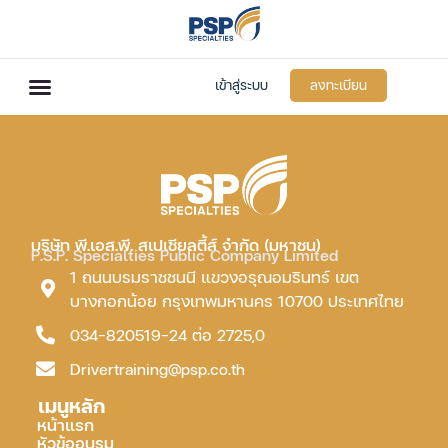
เข้าสู่ระบบ
ลงทะเบียน
บริษัท พี.เอส.พี. สเปเชียลตี้ส์ จำกัด (มหาชน)
P.S.P. Specialties Public Company Limited
1 ถนนบรมราชชนนี แขวงอรุณอมรินทร์ เขต
บางกอกน้อย กรุงเทพมหานคร 10700 ประเทศไทย
034-820519-24 ต่อ 2725,0
Drivertraining@psp.co.th
เมนูหลัก
หน้าแรก
หัวข้ออบรม