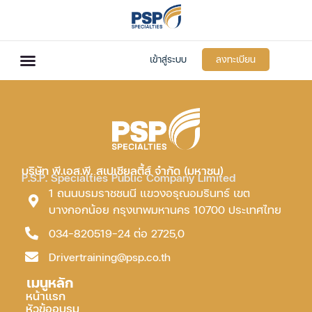
เข้าสู่ระบบ
ลงทะเบียน
บริษัท พี.เอส.พี. สเปเชียลตี้ส์ จำกัด (มหาชน)
P.S.P. Specialties Public Company Limited
1 ถนนบรมราชชนนี แขวงอรุณอมรินทร์ เขต
บางกอกน้อย กรุงเทพมหานคร 10700 ประเทศไทย
034-820519-24 ต่อ 2725,0
Drivertraining@psp.co.th
เมนูหลัก
หน้าแรก
หัวข้ออบรม