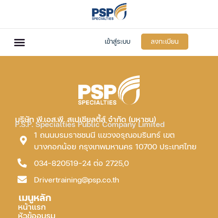
เข้าสู่ระบบ
ลงทะเบียน
บริษัท พี.เอส.พี. สเปเชียลตี้ส์ จำกัด (มหาชน)
P.S.P. Specialties Public Company Limited
1 ถนนบรมราชชนนี แขวงอรุณอมรินทร์ เขต
บางกอกน้อย กรุงเทพมหานคร 10700 ประเทศไทย
034-820519-24 ต่อ 2725,0
Drivertraining@psp.co.th
เมนูหลัก
หน้าแรก
หัวข้ออบรม