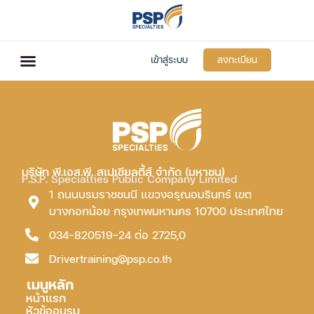
เข้าสู่ระบบ
ลงทะเบียน
บริษัท พี.เอส.พี. สเปเชียลตี้ส์ จำกัด (มหาชน)
P.S.P. Specialties Public Company Limited
1 ถนนบรมราชชนนี แขวงอรุณอมรินทร์ เขต
บางกอกน้อย กรุงเทพมหานคร 10700 ประเทศไทย
034-820519-24 ต่อ 2725,0
Drivertraining@psp.co.th
เมนูหลัก
หน้าแรก
หัวข้ออบรม