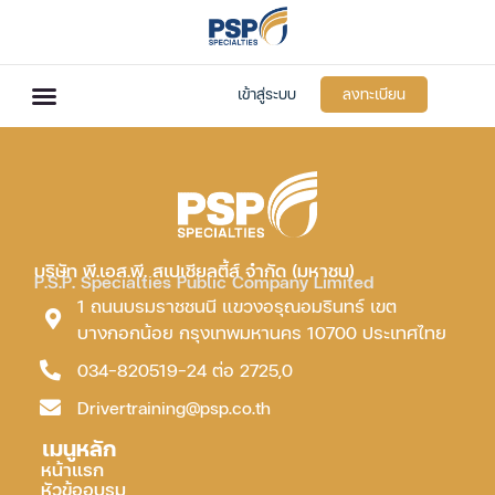
เข้าสู่ระบบ
ลงทะเบียน
บริษัท พี.เอส.พี. สเปเชียลตี้ส์ จำกัด (มหาชน)
P.S.P. Specialties Public Company Limited
1 ถนนบรมราชชนนี แขวงอรุณอมรินทร์ เขต
บางกอกน้อย กรุงเทพมหานคร 10700 ประเทศไทย
034-820519-24 ต่อ 2725,0
Drivertraining@psp.co.th
เมนูหลัก
หน้าแรก
หัวข้ออบรม