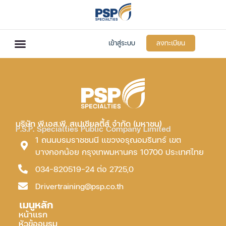
เข้าสู่ระบบ
ลงทะเบียน
บริษัท พี.เอส.พี. สเปเชียลตี้ส์ จำกัด (มหาชน)
P.S.P. Specialties Public Company Limited
1 ถนนบรมราชชนนี แขวงอรุณอมรินทร์ เขต
บางกอกน้อย กรุงเทพมหานคร 10700 ประเทศไทย
034-820519-24 ต่อ 2725,0
Drivertraining@psp.co.th
เมนูหลัก
หน้าแรก
หัวข้ออบรม