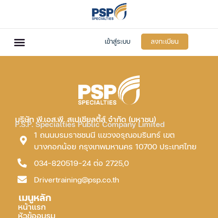
เข้าสู่ระบบ
ลงทะเบียน
บริษัท พี.เอส.พี. สเปเชียลตี้ส์ จำกัด (มหาชน)
P.S.P. Specialties Public Company Limited
1 ถนนบรมราชชนนี แขวงอรุณอมรินทร์ เขต
บางกอกน้อย กรุงเทพมหานคร 10700 ประเทศไทย
034-820519-24 ต่อ 2725,0
Drivertraining@psp.co.th
เมนูหลัก
หน้าแรก
หัวข้ออบรม