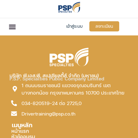
เข้าสู่ระบบ
ลงทะเบียน
บริษัท พี.เอส.พี. สเปเชียลตี้ส์ จำกัด (มหาชน)
P.S.P. Specialties Public Company Limited
1 ถนนบรมราชชนนี แขวงอรุณอมรินทร์ เขต
บางกอกน้อย กรุงเทพมหานคร 10700 ประเทศไทย
034-820519-24 ต่อ 2725,0
Drivertraining@psp.co.th
เมนูหลัก
หน้าแรก
หัวข้ออบรม