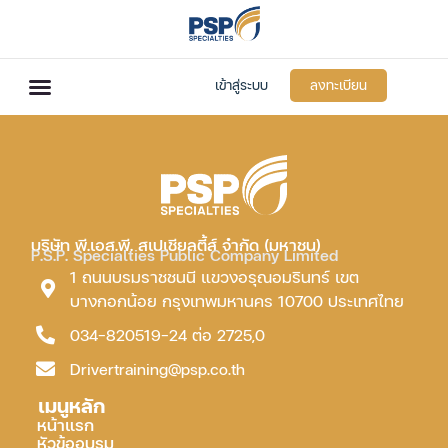
เข้าสู่ระบบ
ลงทะเบียน
บริษัท พี.เอส.พี. สเปเชียลตี้ส์ จำกัด (มหาชน)
P.S.P. Specialties Public Company Limited
1 ถนนบรมราชชนนี แขวงอรุณอมรินทร์ เขต
บางกอกน้อย กรุงเทพมหานคร 10700 ประเทศไทย
034-820519-24 ต่อ 2725,0
Drivertraining@psp.co.th
เมนูหลัก
หน้าแรก
หัวข้ออบรม