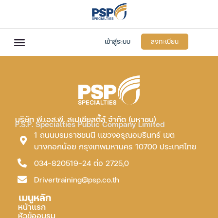
เข้าสู่ระบบ
ลงทะเบียน
บริษัท พี.เอส.พี. สเปเชียลตี้ส์ จำกัด (มหาชน)
P.S.P. Specialties Public Company Limited
1 ถนนบรมราชชนนี แขวงอรุณอมรินทร์ เขต
บางกอกน้อย กรุงเทพมหานคร 10700 ประเทศไทย
034-820519-24 ต่อ 2725,0
Drivertraining@psp.co.th
เมนูหลัก
หน้าแรก
หัวข้ออบรม