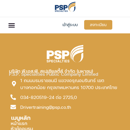
เข้าสู่ระบบ
ลงทะเบียน
บริษัท พี.เอส.พี. สเปเชียลตี้ส์ จำกัด (มหาชน)
P.S.P. Specialties Public Company Limited
1 ถนนบรมราชชนนี แขวงอรุณอมรินทร์ เขต
บางกอกน้อย กรุงเทพมหานคร 10700 ประเทศไทย
034-820519-24 ต่อ 2725,0
Drivertraining@psp.co.th
เมนูหลัก
หน้าแรก
หัวข้ออบรม