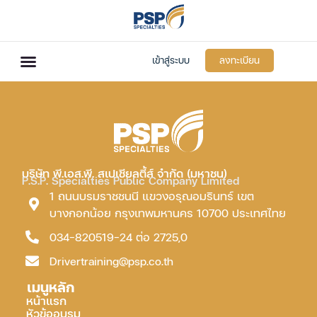
เข้าสู่ระบบ
ลงทะเบียน
บริษัท พี.เอส.พี. สเปเชียลตี้ส์ จำกัด (มหาชน)
P.S.P. Specialties Public Company Limited
1 ถนนบรมราชชนนี แขวงอรุณอมรินทร์ เขต
บางกอกน้อย กรุงเทพมหานคร 10700 ประเทศไทย
034-820519-24 ต่อ 2725,0
Drivertraining@psp.co.th
เมนูหลัก
หน้าแรก
หัวข้ออบรม