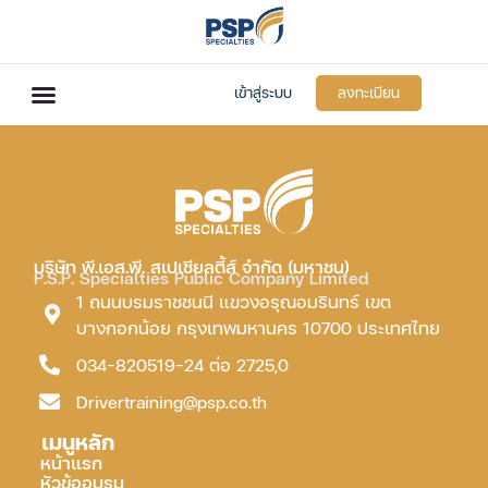
เข้าสู่ระบบ
ลงทะเบียน
บริษัท พี.เอส.พี. สเปเชียลตี้ส์ จำกัด (มหาชน)
P.S.P. Specialties Public Company Limited
1 ถนนบรมราชชนนี แขวงอรุณอมรินทร์ เขต
บางกอกน้อย กรุงเทพมหานคร 10700 ประเทศไทย
034-820519-24 ต่อ 2725,0
Drivertraining@psp.co.th
เมนูหลัก
หน้าแรก
หัวข้ออบรม