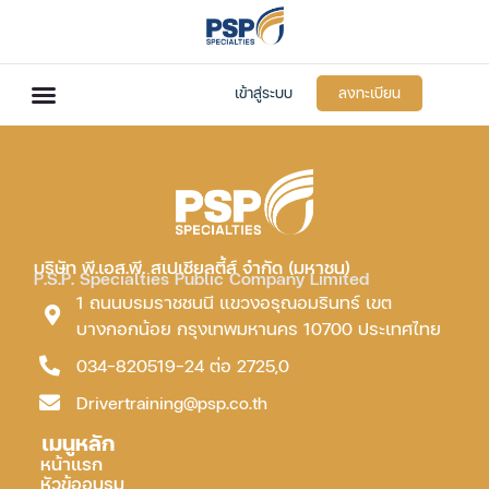
เข้าสู่ระบบ
ลงทะเบียน
บริษัท พี.เอส.พี. สเปเชียลตี้ส์ จำกัด (มหาชน)
P.S.P. Specialties Public Company Limited
1 ถนนบรมราชชนนี แขวงอรุณอมรินทร์ เขต
บางกอกน้อย กรุงเทพมหานคร 10700 ประเทศไทย
034-820519-24 ต่อ 2725,0
Drivertraining@psp.co.th
เมนูหลัก
หน้าแรก
หัวข้ออบรม