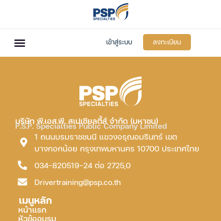
เข้าสู่ระบบ
ลงทะเบียน
บริษัท พี.เอส.พี. สเปเชียลตี้ส์ จำกัด (มหาชน)
P.S.P. Specialties Public Company Limited
1 ถนนบรมราชชนนี แขวงอรุณอมรินทร์ เขต
บางกอกน้อย กรุงเทพมหานคร 10700 ประเทศไทย
034-820519-24 ต่อ 2725,0
Drivertraining@psp.co.th
เมนูหลัก
หน้าแรก
หัวข้ออบรม