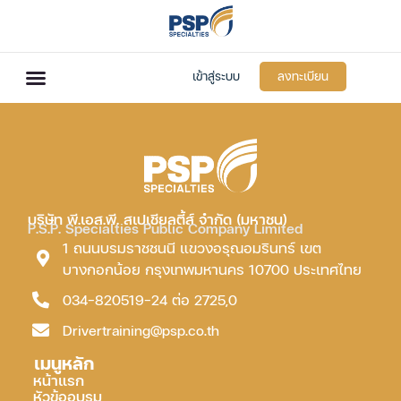
เข้าสู่ระบบ
ลงทะเบียน
บริษัท พี.เอส.พี. สเปเชียลตี้ส์ จำกัด (มหาชน)
P.S.P. Specialties Public Company Limited
1 ถนนบรมราชชนนี แขวงอรุณอมรินทร์ เขต
บางกอกน้อย กรุงเทพมหานคร 10700 ประเทศไทย
034-820519-24 ต่อ 2725,0
Drivertraining@psp.co.th
เมนูหลัก
หน้าแรก
หัวข้ออบรม