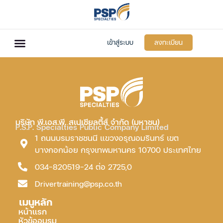
เข้าสู่ระบบ
ลงทะเบียน
บริษัท พี.เอส.พี. สเปเชียลตี้ส์ จำกัด (มหาชน)
P.S.P. Specialties Public Company Limited
1 ถนนบรมราชชนนี แขวงอรุณอมรินทร์ เขต
บางกอกน้อย กรุงเทพมหานคร 10700 ประเทศไทย
034-820519-24 ต่อ 2725,0
Drivertraining@psp.co.th
เมนูหลัก
หน้าแรก
หัวข้ออบรม