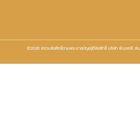
©2026 สงวนลิขสิทธิ์ตามพระราชบัญญัติลิขสิทธิ์ บริษัท พี.เอส.พี. สเป