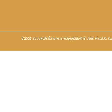
©2026 สงวนลิขสิทธิ์ตามพระราชบัญญัติลิขสิทธิ์ บริษัท พี.เอส.พี. สเป