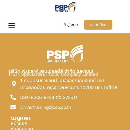
เข้าสู่ระบบ
ลงทะเบียน
บริษัท พี.เอส.พี. สเปเชียลตี้ส์ จำกัด (มหาชน)
P.S.P. Specialties Public Company Limited
1 ถนนบรมราชชนนี แขวงอรุณอมรินทร์ เขต
บางกอกน้อย กรุงเทพมหานคร 10700 ประเทศไทย
034-820519-24 ต่อ 2725,0
Drivertraining@psp.co.th
เมนูหลัก
หน้าแรก
หัวข้ออบรม